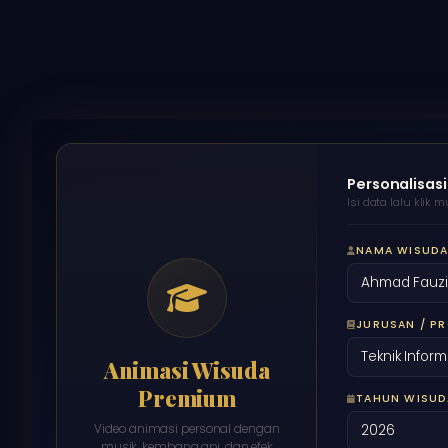
Personalisasi
Isi data lalu klik m
NAMA WISUD
JURUSAN / P
Animasi Wisuda
Premium
TAHUN WISUD
Video animasi personal dengan
musik, kembang api, dan efek