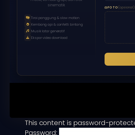
sinematik
FOTO
(opsional)
Tirai panggung & slow motion
Kembang api & confetti bintang
Musik latar generatif
Ekspor video download
This content is password-protecte
Password: