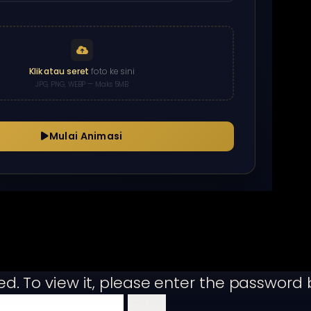
Skip
Klik atau seret
foto ke sini
to
JPG, PNG, WEBP — Maks 5MB
content
Mulai Animasi
d. To view it, please enter the password 